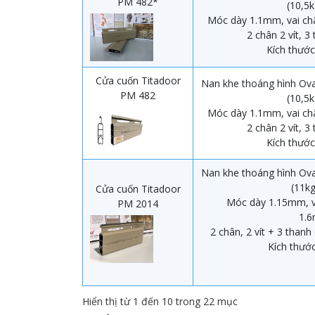
PM 482*
(10,5
Móc dày 1.1mm, vai ch
2 chân 2 vít, 3
Kích thước
Cửa cuốn Titadoor
Nan khe thoáng hình Ova
PM 482
(10,5
Móc dày 1.1mm, vai ch
2 chân 2 vít, 3
Kích thước
Nan khe thoáng hình Ova
(11k
Cửa cuốn Titadoor
Móc dày 1.15mm, va
PM 2014
1.
2 chân, 2 vít + 3 thanh
Kích thước
Hiển thị từ 1 đến 10 trong 22 mục