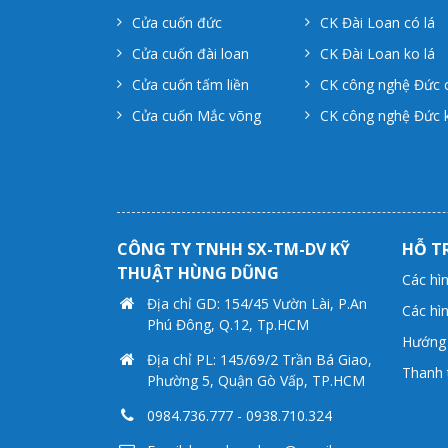
Cửa cuốn đức
CK Đài Loan có lá
Cửa cuốn đài loan
CK Đài Loan ko lá
Cửa cuốn tấm liền
CK công nghệ Đức c
Cửa cuốn Mắc võng
CK công nghệ Đức k
CÔNG TY TNHH SX-TM-DV KỸ
HỖ T
THUẬT HÙNG DŨNG
Các hì
Địa chỉ GD: 154/45 Vườn Lài, P.An
Các hì
Phú Đông, Q.12, Tp.HCM
Hướng 
Địa chỉ PL: 145/69/2 Trần Bá Giao,
Thanh 
Phường 5, Quận Gò Vấp, TP.HCM
0984.736.777
-
0938.710.324