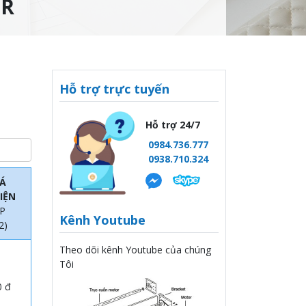
OR
Hỗ trợ trực tuyến
Hỗ trợ 24/7
0984.736.777
0938.710.324
Á
IỆN
P
Kênh Youtube
2)
Theo dõi kênh Youtube của chúng
Tôi
0 đ