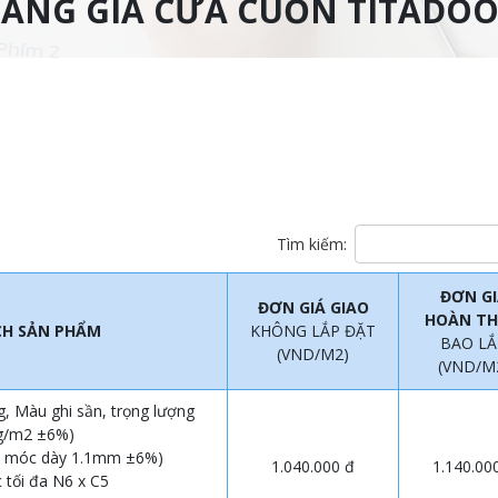
ẢNG GIÁ CỬA CUỐN TITADO
Tìm kiếm:
ĐƠN GI
ĐƠN GIÁ GIAO
HOÀN TH
CH SẢN PHẨM
KHÔNG LẮP ĐẶT
BAO LẮ
(VND/M2)
(VND/M
, Màu ghi sần, trọng lượng
kg/m2 ±6%)
n móc dày 1.1mm ±6%)
1.040.000 đ
1.140.00
 tối đa N6 x C5