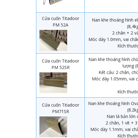
Cửa cuốn Titadoor
Nan khe thoáng hình el
PM 52A
(8,4
2 chân + 2 v
Móc dày 1.0mm, vai châ
Kích thước
Nan khe thoáng hình chữ
Cửa cuốn Titadoor
lượng 
PM 52SR
Kết cấu: 2 chân, chữ
Móc dày 1.05mm, vai c
Kích thước
Nan khe thoáng hình Ova
Cửa cuốn Titadoor
(8.2
PM71SR
Nan lá bản lớn 
2 chân, 1 vít + 
Móc dày 1.1mm, vai ch
Kích thước