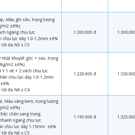
ip, Màu ghi sần, trọng lượng
kg/m2 ±6%)
ách ngang chịu lực
1.200.000 đ
1.300.00
n chịu lực dày 1.0-1.2mm ±6%
 tối đa N5 x C5
 nhật khuyết góc + sao, trọng
(8kg/m2 ±6%)
 Y 1 vít + 2 vách chịu lực
1.220.000 đ
1.320.00
hân chịu lực dày 1.0-1.2mm
±6%
 tối đa N6 x C4
l, Màu vàng kem, trọng lượng
kg/m2 ±6%)
chắc chắn sang trọng
1.195.000 đ
1.325.00
3 thanh ngang chịu lực
ân chịu lực dày 1.15mm ±6%
 tối đa N6 x C5