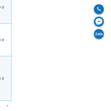
0 đ
Zalo
0 đ
0 đ
>