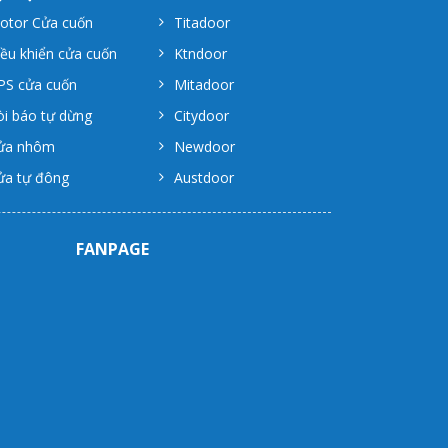
otor Cửa cuốn
Titadoor
iều khiển cửa cuốn
Ktndoor
PS cửa cuốn
Mitadoor
òi báo tự dừng
Citydoor
ửa nhôm
Newdoor
ửa tự đông
Austdoor
FANPAGE