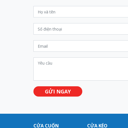
GỬI NGAY
CỬA CUỐN
CỬA KÉO