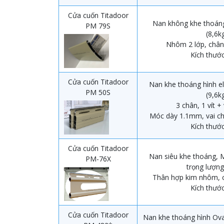
Cửa cuốn Titadoor
Nan không khe thoáng
PM 79S
(8,6
Nhôm 2 lớp, châ
Kích thước
Cửa cuốn Titadoor
Nan khe thoáng hình el
PM 50S
(9,6
3 chân, 1 vít +
Móc dày 1.1mm, vai c
Kích thước
Cửa cuốn Titadoor
Nan siêu khe thoáng, M
PM-76X
trọng lượn
Thân hợp kim nhôm,
Kích thước
Cửa cuốn Titadoor
Nan khe thoáng hình Ova